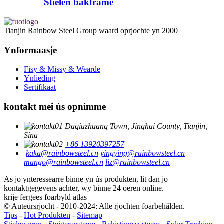
Stielen bakframe
Tianjin Rainbow Steel Group waard oprjochte yn 2000
Ynformaasje
Fisy & Missy & Wearde
Ynlieding
Sertifikaat
kontakt mei ús opnimme
Daqiuzhuang Town, Jinghai County, Tianjin,
Sina
+86 13920397257
kaka@rainbowsteel.cn
yingying@rainbowsteel.cn
mango@rainbowsteel.cn
liz@rainbowsteel.cn
As jo ​​ynteressearre binne yn ús produkten, lit dan jo
kontaktgegevens achter, wy binne 24 oeren online.
krije fergees foarbyld atlas
© Auteursrjocht - 2010-2024: Alle rjochten foarbehâlden.
Tips
-
Hot Produkten
-
Sitemap