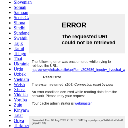
Slovenian
Somali
Samoan
Scots Gaelic
Shona
Sindhi
Sundanese
Swahili
Tajik
Tamil
Telugu
Thai
Ukrainian
Urdu
Uzbek
Vietnamese
Welsh
Xhosa
Yiddish
Yoruba
Zulu
Kinyarwanda
Tatar
Oriya
Turkmen