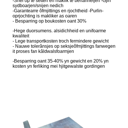
-Snel op te setten en maklik te behanneljen -Gjin
sydboarjen/snijen nedich
-Garantearre ôfmjittings en rjochtheid -Purlin-
oprjochting is makliker as oaren
- Besparring op boukosten oant 30%
-Hege duorsumens. alsidichheid en unifoarme
kwaliteit
- Lege transportkosten troch fermindere gewicht
- Nauwe tolerânsjes op seksjeôfmjittings fanwegen
it proses fan kâldwalsfoarmjen
-Besparring oant 35-40% yn gewicht en 20% yn
kosten yn ferliking mei hjitgewalste gordingen