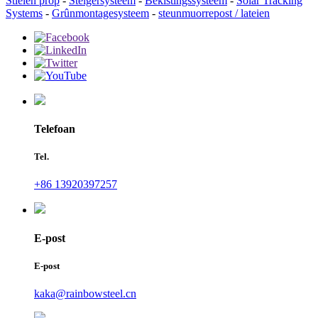
Stielen prop
-
Steigersysteem
-
Bekistingssysteem
-
Solar Tracking
Systems
-
Grûnmontagesysteem
-
steunmuorrepost / lateien
Telefoan
Tel.
+86 13920397257
E-post
E-post
kaka@rainbowsteel.cn