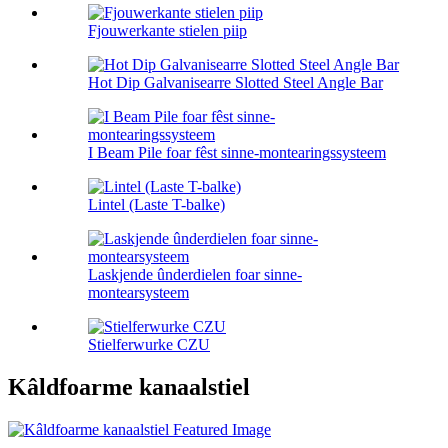
Fjouwerkante stielen piip
Hot Dip Galvanisearre Slotted Steel Angle Bar
I Beam Pile foar fêst sinne-montearingssysteem
Lintel (Laste T-balke)
Laskjende ûnderdielen foar sinne-
montearsysteem
Stielferwurke CZU
Kâldfoarme kanaalstiel