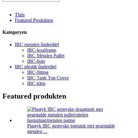
Thús
Featured Produkten
Kategoryen
IBC metalen ûnderdiel
IBC-koaiframe
IBC Metalen Pallet
IBC-buis
IBC plestik ûnderdiel
IBC-fitting
IBC Tank Top Cover
IBC-klep
Featured produkten
Plastyk IBC gemyske totetank mei gearstalde
metalen ...