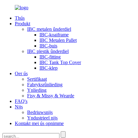
Thús
Produkt
IBC metalen ûnderdiel
IBC-koaiframe
IBC Metalen Pallet
IBC-buis
IBC plestik ûnderdiel
IBC-fitting
IBC Tank Top Cover
IBC-klep
Oer ús
Sertifikaat
Fabryksrûnlieding
Ynlieding
Fisy & Missy & Wearde
FAQ's
Nijs
Bedriuwsnijs
Yndustrieel nijs
Kontakt mei ús opnimme