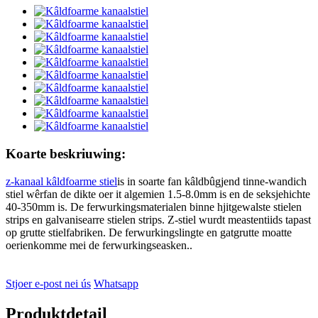
Koarte beskriuwing:
z-kanaal kâldfoarme stiel
is in soarte fan kâldbûgjend tinne-wandich
stiel wêrfan de dikte oer it algemien 1.5-8.0mm is en de seksjehichte
40-350mm is. De ferwurkingsmaterialen binne hjitgewalste stielen
strips en galvanisearre stielen strips. Z-stiel wurdt meastentiids tapast
op grutte stielfabriken. De ferwurkingslingte en gatgrutte moatte
oerienkomme mei de ferwurkingseasken.
.
Stjoer e-post nei ús
Whatsapp
Produktdetail