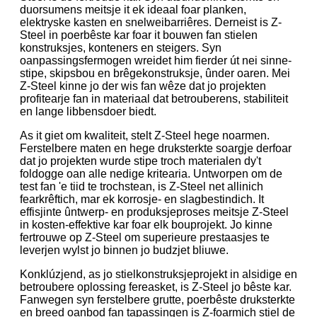
duorsumens meitsje it ek ideaal foar planken,
elektryske kasten en snelweibarriêres. Derneist is Z-
Steel in poerbêste kar foar it bouwen fan stielen
konstruksjes, konteners en steigers. Syn
oanpassingsfermogen wreidet him fierder út nei sinne-
stipe, skipsbou en brêgekonstruksje, ûnder oaren. Mei
Z-Steel kinne jo der wis fan wêze dat jo projekten
profitearje fan in materiaal dat betrouberens, stabiliteit
en lange libbensdoer biedt.
As it giet om kwaliteit, stelt Z-Steel hege noarmen.
Ferstelbere maten en hege druksterkte soargje derfoar
dat jo projekten wurde stipe troch materialen dy't
foldogge oan alle nedige kritearia. Untworpen om de
test fan 'e tiid te trochstean, is Z-Steel net allinich
fearkrêftich, mar ek korrosje- en slagbestindich. It
effisjinte ûntwerp- en produksjeproses meitsje Z-Steel
in kosten-effektive kar foar elk bouprojekt. Jo kinne
fertrouwe op Z-Steel om superieure prestaasjes te
leverjen wylst jo binnen jo budzjet bliuwe.
Konklúzjend, as jo stielkonstruksjeprojekt in alsidige en
betroubere oplossing fereasket, is Z-Steel jo bêste kar.
Fanwegen syn ferstelbere grutte, poerbêste druksterkte
en breed oanbod fan tapassingen is Z-foarmich stiel de