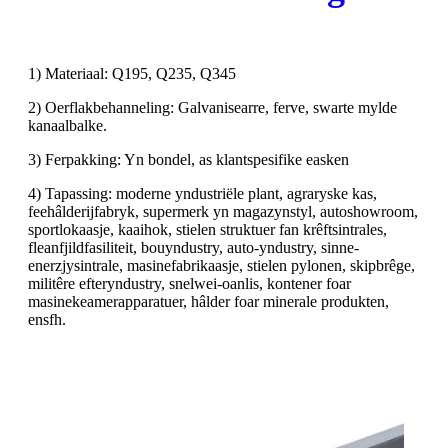
1) Materiaal: Q195, Q235, Q345
2) Oerflakbehanneling: Galvanisearre, ferve, swarte mylde
kanaalbalke.
3) Ferpakking: Yn bondel, as klantspesifike easken
4) Tapassing: moderne yndustriële plant, agraryske kas,
feehâlderijfabryk, supermerk yn magazynstyl, autoshowroom,
sportlokaasje, kaaihok, stielen struktuer fan krêftsintrales,
fleanfjildfasiliteit, bouyndustry, auto-yndustry, sinne-
enerzjysintrale, masinefabrikaasje, stielen pylonen, skipbrêge,
militêre efteryndustry, snelwei-oanlis, kontener foar
masinekeamerapparatuer, hâlder foar minerale produkten,
ensfh.