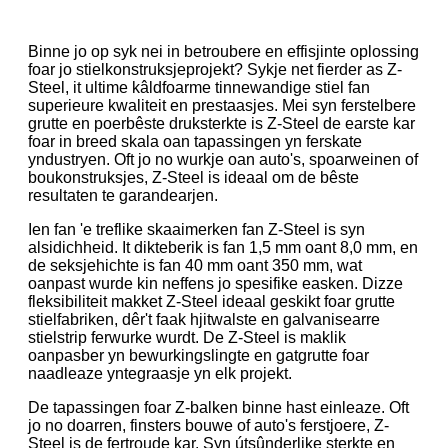
Binne jo op syk nei in betroubere en effisjinte oplossing
foar jo stielkonstruksjeprojekt? Sykje net fierder as Z-
Steel, it ultime kâldfoarme tinnewandige stiel fan
superieure kwaliteit en prestaasjes. Mei syn ferstelbere
grutte en poerbêste druksterkte is Z-Steel de earste kar
foar in breed skala oan tapassingen yn ferskate
yndustryen. Oft jo no wurkje oan auto's, spoarweinen of
boukonstruksjes, Z-Steel is ideaal om de bêste
resultaten te garandearjen.
Ien fan 'e treflike skaaimerken fan Z-Steel is syn
alsidichheid. It dikteberik is fan 1,5 mm oant 8,0 mm, en
de seksjehichte is fan 40 mm oant 350 mm, wat
oanpast wurde kin neffens jo spesifike easken. Dizze
fleksibiliteit makket Z-Steel ideaal geskikt foar grutte
stielfabriken, dêr't faak hjitwalste en galvanisearre
stielstrip ferwurke wurdt. De Z-Steel is maklik
oanpasber yn bewurkingslingte en gatgrutte foar
naadleaze yntegraasje yn elk projekt.
De tapassingen foar Z-balken binne hast einleaze. Oft
jo no doarren, finsters bouwe of auto's ferstjoere, Z-
Steel is de fertroude kar. Syn útsûnderlike sterkte en