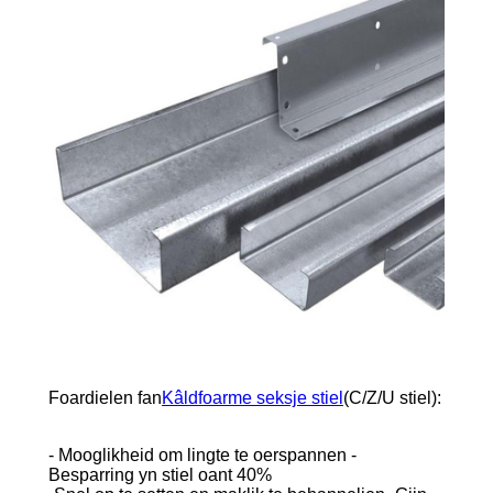
Foardielen fan
Kâldfoarme seksje stiel
(C/Z/U stiel):
- Mooglikheid om lingte te oerspannen -
Besparring yn stiel oant 40%