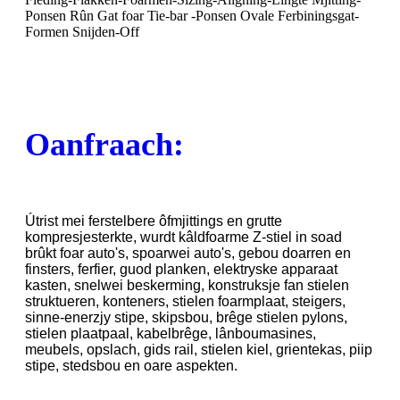
Ponsen Rûn Gat foar Tie-bar -Ponsen Ovale Ferbiningsgat-
Formen Snijden-Off
Oanfraach:
Útrist mei ferstelbere ôfmjittings en grutte
kompresjesterkte, wurdt kâldfoarme Z-stiel in soad
brûkt foar auto's, spoarwei auto's, gebou doarren en
finsters, ferfier, guod planken, elektryske apparaat
kasten, snelwei beskerming, konstruksje fan stielen
struktueren, konteners, stielen foarmplaat, steigers,
sinne-enerzjy stipe, skipsbou, brêge stielen pylons,
stielen plaatpaal, kabelbrêge, lânboumasines,
meubels, opslach, gids rail, stielen kiel, grientekas, piip
stipe, stedsbou en oare aspekten.