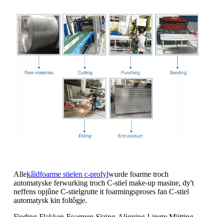
Alle
kâldfoarme stielen c-profyl
wurde foarme troch
automatyske ferwurking troch C-stiel make-up masine, dy't
neffens opjûne C-stielgrutte it foarmingsproses fan C-stiel
automatysk kin foltôgje.
Fieding-Flakken-Foarmen-Sizing-Aligning-Lingte Mjitting-