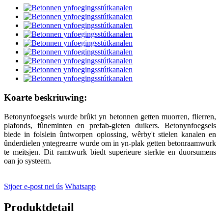
Koarte beskriuwing:
Betonynfoegsels wurde brûkt yn betonnen getten muorren, flierren,
plafonds, fûneminten en prefab-gieten duikers. Betonynfoegsels
biede in folslein ûntworpen oplossing, wêrby't stielen kanalen en
ûnderdielen yntegrearre wurde om in yn-plak getten betonraamwurk
te meitsjen. Dit ramtwurk biedt superieure sterkte en duorsumens
oan jo systeem.
Stjoer e-post nei ús
Whatsapp
Produktdetail