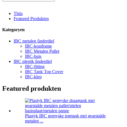
Thús
Featured Produkten
Kategoryen
IBC metalen ûnderdiel
IBC-koaiframe
IBC Metalen Pallet
IBC-buis
IBC plestik ûnderdiel
IBC-fitting
IBC Tank Top Cover
IBC-klep
Featured produkten
Plastyk IBC gemyske totetank mei gearstalde
metalen ...