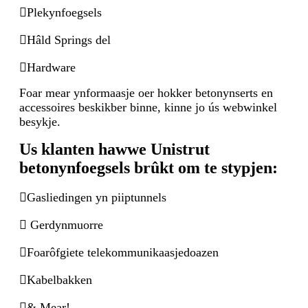
Plekynfoegsels
Hâld Springs del
Hardware
Foar mear ynformaasje oer hokker betonynserts en
accessoires beskikber binne, kinne jo ús webwinkel
besykje.
Us klanten hawwe Unistrut
betonynfoegsels brûkt om te stypjen:
Gasliedingen yn piiptunnels
 Gerdynmuorre
Foarôfgiete telekommunikaasjedoazen
Kabelbakken
& Mear!