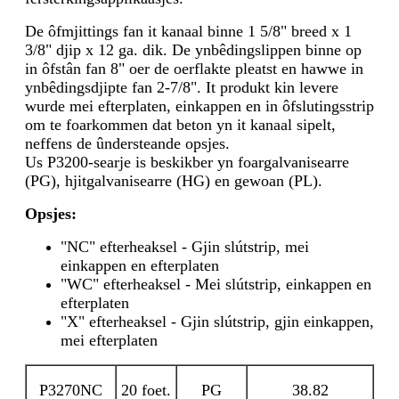
De ôfmjittings fan it kanaal binne 1 5/8" breed x 1
3/8" djip x 12 ga. dik. De ynbêdingslippen binne op
in ôfstân fan 8" oer de oerflakte pleatst en hawwe in
ynbêdingsdjipte fan 2-7/8". It produkt kin levere
wurde mei efterplaten, einkappen en in ôfslutingsstrip
om te foarkommen dat beton yn it kanaal sipelt,
neffens de ûndersteande opsjes.
Us P3200-searje is beskikber yn foargalvanisearre
(PG), hjitgalvanisearre (HG) en gewoan (PL).
Opsjes:
"NC" efterheaksel - Gjin slútstrip, mei
einkappen en efterplaten
"WC" efterheaksel - Mei slútstrip, einkappen en
efterplaten
"X" efterheaksel - Gjin slútstrip, gjin einkappen,
mei efterplaten
P3270NC
20 foet.
PG
38.82