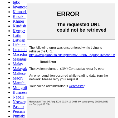
Igbo
Javanese
Kannada
Kazakh
Khmer
Kurdish
Kyrgyz
Latin
Latvian
Lithuanian
Luxembou..
Macedonian
Malagasy
Malay
Malayalam
Maltese
Maori
Marathi
Mongolian
Burmese
Nepali
Norwegian
Pashto
Persian
Punjabi