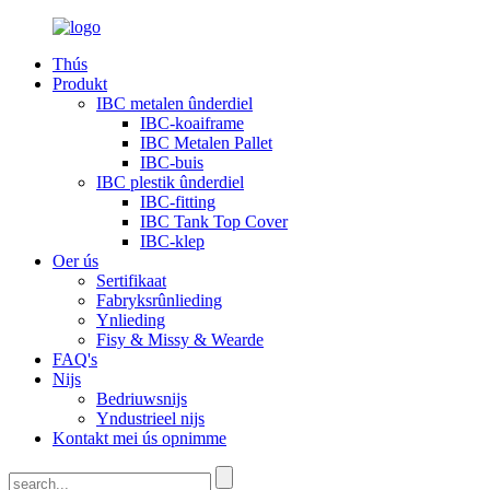
Thús
Produkt
IBC metalen ûnderdiel
IBC-koaiframe
IBC Metalen Pallet
IBC-buis
IBC plestik ûnderdiel
IBC-fitting
IBC Tank Top Cover
IBC-klep
Oer ús
Sertifikaat
Fabryksrûnlieding
Ynlieding
Fisy & Missy & Wearde
FAQ's
Nijs
Bedriuwsnijs
Yndustrieel nijs
Kontakt mei ús opnimme