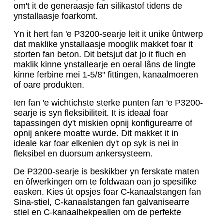
om't it de generaasje fan silikastof tidens de
ynstallaasje foarkomt.
Yn it hert fan 'e P3200-searje leit it unike ûntwerp
dat maklike ynstallaasje mooglik makket foar it
storten fan beton. Dit betsjut dat jo it fluch en
maklik kinne ynstallearje en oeral lâns de lingte
kinne ferbine mei 1-5/8" fittingen, kanaalmoeren
of oare produkten.
Ien fan 'e wichtichste sterke punten fan 'e P3200-
searje is syn fleksibiliteit. It is ideaal foar
tapassingen dy't miskien opnij konfigurearre of
opnij ankere moatte wurde. Dit makket it in
ideale kar foar elkenien dy't op syk is nei in
fleksibel en duorsum ankersysteem.
De P3200-searje is beskikber yn ferskate maten
en ôfwerkingen om te foldwaan oan jo spesifike
easken. Kies út opsjes foar C-kanaalstangen fan
Sina-stiel, C-kanaalstangen fan galvanisearre
stiel en C-kanaalhekpeallen om de perfekte