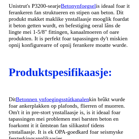
Unistrut's P3200-searje
Betonynfoegsel
is ideaal foar it
ferankeren fan struktueren en stipen oan beton. Dit
produkt makket maklike ynstallaasje mooglik foardat
it beton getten wurdt, en befestiging oeral lâns de
lingte mei 1-5/8" fittingen, kanaalmoeren of oare
produkten. It is perfekt foar tapassingen dy't miskien
opnij konfigurearre of opnij ferankere moatte wurde.
Produktspesifikaasje:
Dit
Betonnen ynfoegingsstútkanalen
kin brûkt wurde
foar ankerplakken op plafonds, flierren of muorren.
Om't it in pre-stort ynstallaasje is, is it ideaal foar
tapassingen mei problemen mei barsten beton en
foarkomt it it ûntstean fan silikastof tidens
ynstallaasje. It is ek OPA-goedkard foar seismyske
fersterkingsapplikaasjes.