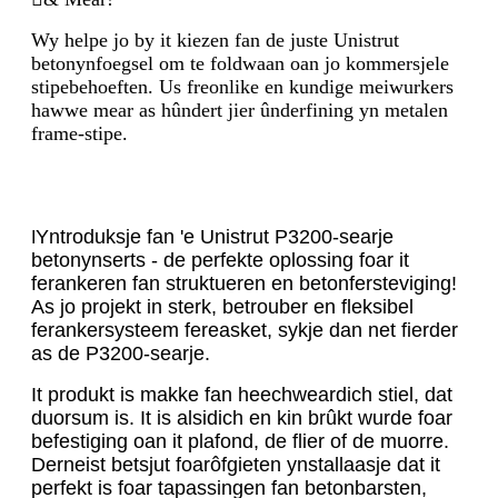
Wy helpe jo by it kiezen fan de juste Unistrut
betonynfoegsel om te foldwaan oan jo kommersjele
stipebehoeften. Us freonlike en kundige meiwurkers
hawwe mear as hûndert jier ûnderfining yn metalen
frame-stipe.
Yntroduksje fan 'e Unistrut P3200-searje
I
betonynserts - de perfekte oplossing foar it
ferankeren fan struktueren en betonfersteviging!
As jo ​​projekt in sterk, betrouber en fleksibel
ferankersysteem fereasket, sykje dan net fierder
as de P3200-searje.
It produkt is makke fan heechweardich stiel, dat
duorsum is. It is alsidich en kin brûkt wurde foar
befestiging oan it plafond, de flier of de muorre.
Derneist betsjut foarôfgieten ynstallaasje dat it
perfekt is foar tapassingen fan betonbarsten,