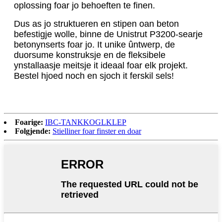
oplossing foar jo behoeften te finen.
Dus as jo struktueren en stipen oan beton
befestigje wolle, binne de Unistrut P3200-searje
betonynserts foar jo. It unike ûntwerp, de
duorsume konstruksje en de fleksibele
ynstallaasje meitsje it ideaal foar elk projekt.
Bestel hjoed noch en sjoch it ferskil sels!
Foarige:
IBC-TANKKOGLKLEP
Folgjende:
Stielliner foar finster en doar