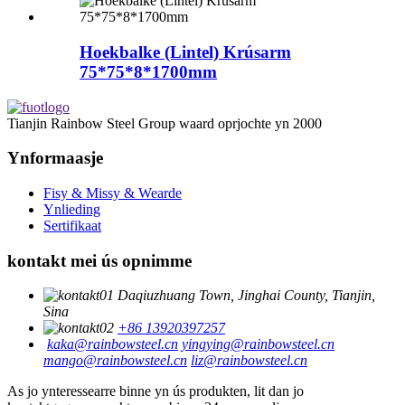
Hoekbalke (Lintel) Krúsarm
75*75*8*1700mm
Tianjin Rainbow Steel Group waard oprjochte yn 2000
Ynformaasje
Fisy & Missy & Wearde
Ynlieding
Sertifikaat
kontakt mei ús opnimme
Daqiuzhuang Town, Jinghai County, Tianjin,
Sina
+86 13920397257
kaka@rainbowsteel.cn
yingying@rainbowsteel.cn
mango@rainbowsteel.cn
liz@rainbowsteel.cn
As jo ​​ynteressearre binne yn ús produkten, lit dan jo