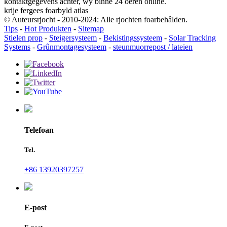
kontaktgegevens achter, wy binne 24 oeren online.
krije fergees foarbyld atlas
© Auteursrjocht - 2010-2024: Alle rjochten foarbehâlden.
Tips
-
Hot Produkten
-
Sitemap
Stielen prop
-
Steigersysteem
-
Bekistingssysteem
-
Solar Tracking
Systems
-
Grûnmontagesysteem
-
steunmuorrepost / lateien
Telefoan
Tel.
+86 13920397257
E-post