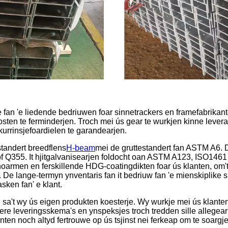
 fan 'e liedende bedriuwen foar sinnetrackers en framefabrikant
kosten te ferminderjen. Troch mei ús gear te wurkjen kinne lever
urrinsjefoardielen te garandearjen.
standert breedflens
H-beam
mei de gruttestandert fan ASTM A6. D
355. It hjitgalvanisearjen foldocht oan ASTM A123, ISO146
noarmen en ferskillende HDG-coatingdikten foar ús klanten, om't i
. De lange-termyn ynventaris fan it bedriuw fan 'e mienskiplike 
sken fan' e klant.
sa't wy ús eigen produkten koesterje. Wy wurkje mei ús klanten fan
re leveringsskema's en ynspeksjes troch tredden sille allegear hj
anten noch altyd fertrouwe op ús tsjinst nei ferkeap om te soargje