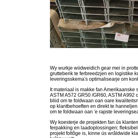
Wy wurkje wiidweidich gear mei in protte
grutteberik te ferbreedzjen en logistike 
leveringsskema's optimalisearje om konk
It materiaal is makke fan Amerikaanske 
ASTM A572 GR50 /GR60, ASTM A992 of Q
bliid om te foldwaan oan oare kwaliteits
op klantbehoeften en direkt te hanneljen
om te foldwaan oan 'e rapste leveringsea
Wy koesterje de projekten fan ús klanten 
ferpakking en laadoplossingen; fleksibele
projekt foltôge is, kinne ús wrâldwide kl