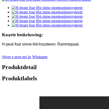
Koarte beskriuwing:
H-peal foar sinne-folchsysteem. Rammepaal.
Stjoer e-post nei ús
Whatsapp
Produktdetail
Produktlabels