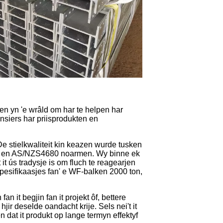
en yn 'e wrâld om har te helpen har
ansiers har priisprodukten en
e stielkwaliteit kin keazen wurde tusken
1 en AS/NZS4680 noarmen. Wy binne ek
t ús tradysje is om fluch te reagearjen
spesifikaasjes fan' e WF-balken 2000 ton,
 it begjin fan it projekt ôf, bettere
ir deselde oandacht krije. Sels nei't it
n dat it produkt op lange termyn effektyf