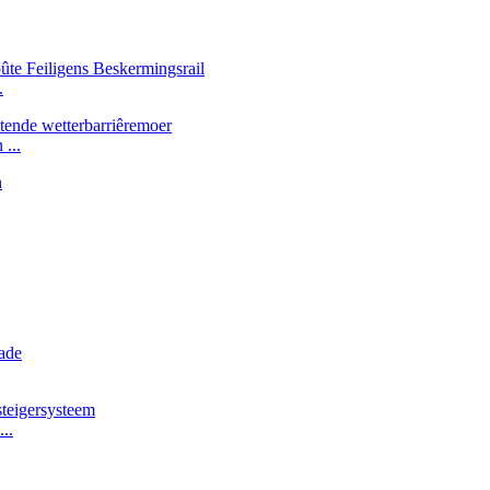
.
 ...
..