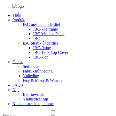
Thús
Produkt
IBC metalen ûnderdiel
IBC-koaiframe
IBC Metalen Pallet
IBC-buis
IBC plestik ûnderdiel
IBC-fitting
IBC Tank Top Cover
IBC-klep
Oer ús
Sertifikaat
Fabryksrûnlieding
Ynlieding
Fisy & Missy & Wearde
FAQ's
Nijs
Bedriuwsnijs
Yndustrieel nijs
Kontakt mei ús opnimme