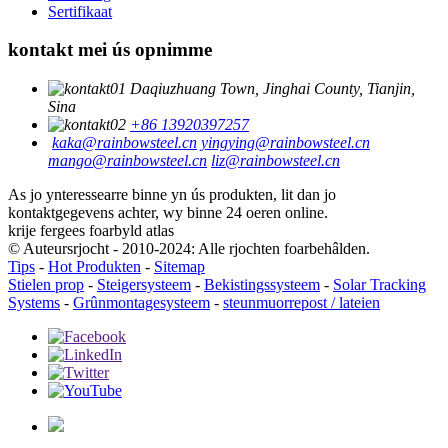
Sertifikaat
kontakt mei ús opnimme
Daqiuzhuang Town, Jinghai County, Tianjin,
Sina
+86 13920397257
kaka@rainbowsteel.cn
yingying@rainbowsteel.cn
mango@rainbowsteel.cn
liz@rainbowsteel.cn
As jo ​​ynteressearre binne yn ús produkten, lit dan jo
kontaktgegevens achter, wy binne 24 oeren online.
krije fergees foarbyld atlas
© Auteursrjocht - 2010-2024: Alle rjochten foarbehâlden.
Tips
-
Hot Produkten
-
Sitemap
Stielen prop
-
Steigersysteem
-
Bekistingssysteem
-
Solar Tracking
Systems
-
Grûnmontagesysteem
-
steunmuorrepost / lateien