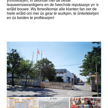
ynnovearjen, in bedriuw mei de bêste
leauwensweardigens en de heechste reputaasje yn 'e
wrâld bouwe. Wy ferwolkomje alle klanten fan oer de
hiele wrâld om mei ús gear te wurkjen, te ûntwikkeljen
en ús beiden te profitearjen!