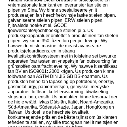
ynternasjonale fabrikant en leveransier fan stielen
piipen yn Sina. Wy binne spesjalisearre yn it
produsearjen fan heechfrekwinsje laske stielen pipen,
galvanisearre stielen pipen, ERW stielen pipen,
hjitwalsde hoeke stiel, GCOE
fjouwerkante/rjochthoekige stielen piip. Us
produksjeapparatuer omfettet 5 produktlinen fan stielen
piipen, wy kinne 350 tûzen ton per jier leverje. Wy
hawwe de nijste masine, de meast avansearre
produksjefeardigens, en in strang
kwaliteitskontrôlesysteem mei in folsleine set bywurke
apparaten foar testen en ynspeksje fan outsourcing fan
grûnstoffen oant frachtlevering. Wy hawwe it sertifikaat
fan BV en ISO9001: 2000 krigen. Us produkten kinne
foldwaan oan ASTM DIN JIS GB BS-noarmen. Us
produkten binne fan tapassing op petroleum, enerzjy,
gasmetallurgy, papiermeitsjen, gemyske, medyske
apparatuer, loftfeart, ketelferwaarming, útwikseling,
skipsbou, bou, ensfh. Us produkten binne ferspraat oer
de hiele wrâld, lykas Dútslân, Italië, Noard-Amearika,
Súd-Amearika, Súdeast-Aazje, Japan, HongKong en
Taiwan. Us doel is de heechste kwaliteit,
konkurrearjende priis en de bêste tsjinst om ús klanten
tefreden te stellen, wy sille trochgean mei it meitsjen en