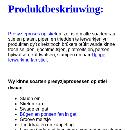
Produktbeskriuwing:
Presyzjeproses op stiel
en izer is om alle soarten rau
stielen platen, pipen en triedden te ferwurkjen yn
produkten dy't direkt troch brûkers brûkt wurde kinne
troch snijden, rjochtmeitsjen, platmeitsjen, persen,
hjitwalsen, kâldwalsen, stampen en oare
Djippe
ferwurking fan stiel
.
Wy kinne soarten presyzjeprosessen op stiel
dwaan.
Skuon ein
Stielen kap
Swage en gat
Bûgen en ponsen fan in gat
Groove meitsje
Trieddraaien en koppeling
Lassen ûnderdiel foar sinne-montearingssysteem