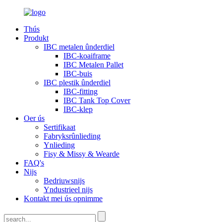
Thús
Produkt
IBC metalen ûnderdiel
IBC-koaiframe
IBC Metalen Pallet
IBC-buis
IBC plestik ûnderdiel
IBC-fitting
IBC Tank Top Cover
IBC-klep
Oer ús
Sertifikaat
Fabryksrûnlieding
Ynlieding
Fisy & Missy & Wearde
FAQ's
Nijs
Bedriuwsnijs
Yndustrieel nijs
Kontakt mei ús opnimme