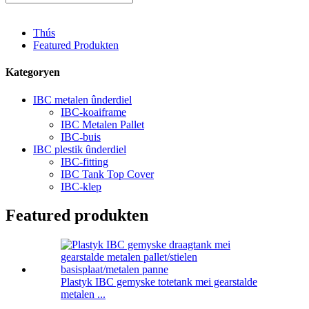
Thús
Featured Produkten
Kategoryen
IBC metalen ûnderdiel
IBC-koaiframe
IBC Metalen Pallet
IBC-buis
IBC plestik ûnderdiel
IBC-fitting
IBC Tank Top Cover
IBC-klep
Featured produkten
Plastyk IBC gemyske totetank mei gearstalde
metalen ...