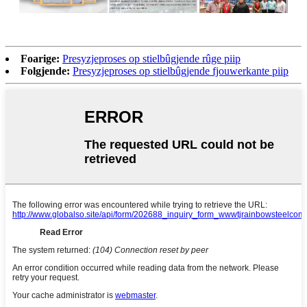
Foarige:
Presyzjeproses op stielbûgjende rûge piip
Folgjende:
Presyzjeproses op stielbûgjende fjouwerkante piip