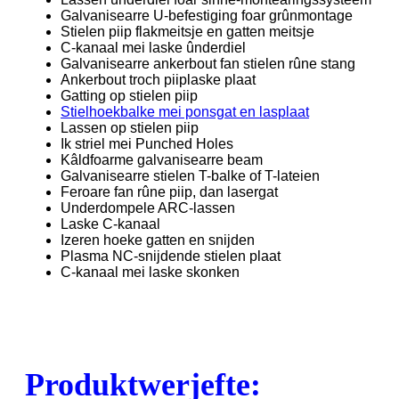
Galvanisearre U-befestiging foar grûnmontage
Stielen piip flakmeitsje en gatten meitsje
C-kanaal mei laske ûnderdiel
Galvanisearre ankerbout fan stielen rûne stang
Ankerbout troch piiplaske plaat
Gatting op stielen piip
Stielhoekbalke mei ponsgat en lasplaat
Lassen op stielen piip
Ik striel mei Punched Holes
Kâldfoarme galvanisearre beam
Galvanisearre stielen T-balke of T-lateien
Feroare fan rûne piip, dan lasergat
Underdompele ARC-lassen
Laske C-kanaal
Izeren hoeke gatten en snijden
Plasma NC-snijdende stielen plaat
C-kanaal mei laske skonken
Produktwerjefte: