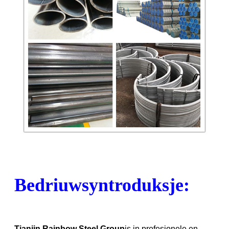
Bedriuwsyntroduksje:
Tianjin Rainbow Steel Group
is in profesjonele en