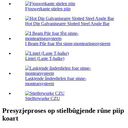
Fjouwerkante stielen piip
Hot Dip Galvanisearre Slotted Steel Angle Bar
I Beam Pile foar fêst sinne-montearingssysteem
Lintel (Laste T-balke)
Laskjende ûnderdielen foar sinne-
montearsysteem
Stielferwurke CZU
Presyzjeproses op stielbûgjende rûne piip
koart