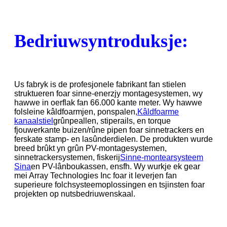
Bedriuwsyntroduksje:
Us fabryk is de profesjonele fabrikant fan stielen
struktueren foar sinne-enerzjy montagesystemen, wy
hawwe in oerflak fan 66.000 kante meter. Wy hawwe
folsleine kâldfoarmjen, ponspalen,
Kâldfoarme
kanaalstiel
grûnpeallen, stiperails, en torque
fjouwerkante buizen/rûne pipen foar sinnetrackers en
ferskate stamp- en lasûnderdielen. De produkten wurde
breed brûkt yn grûn PV-montagesystemen,
sinnetrackersystemen, fiskerij
Sinne-montearsysteem
Sina
en PV-lânboukassen, ensfh. Wy wurkje ek gear
mei Array Technologies Inc foar it leverjen fan
superieure folchsysteemoplossingen en tsjinsten foar
projekten op nutsbedriuwenskaal.