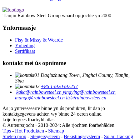
Tianjin Rainbow Steel Group waard oprjochte yn 2000
Ynformaasje
Fisy & Missy & Wearde
Ynlieding
Sertifikaat
kontakt mei ús opnimme
Daqiuzhuang Town, Jinghai County, Tianjin,
Sina
+86 13920397257
kaka@rainbowsteel.cn
yingying@rainbowsteel.cn
mango@rainbowsteel.cn
liz@rainbowsteel.cn
As jo ​​ynteressearre binne yn ús produkten, lit dan jo
kontaktgegevens achter, wy binne 24 oeren online.
krije fergees foarbyld atlas
© Auteursrjocht - 2010-2024: Alle rjochten foarbehâlden.
Tips
-
Hot Produkten
-
Sitemap
Stielen prop
-
Steigersysteem
-
Bekistingssysteem
-
Solar Tracking