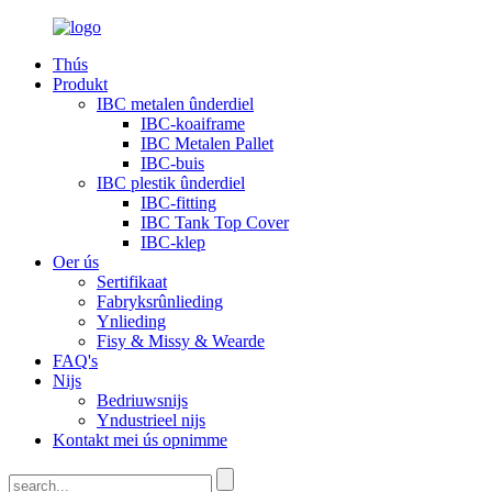
Thús
Produkt
IBC metalen ûnderdiel
IBC-koaiframe
IBC Metalen Pallet
IBC-buis
IBC plestik ûnderdiel
IBC-fitting
IBC Tank Top Cover
IBC-klep
Oer ús
Sertifikaat
Fabryksrûnlieding
Ynlieding
Fisy & Missy & Wearde
FAQ's
Nijs
Bedriuwsnijs
Yndustrieel nijs
Kontakt mei ús opnimme