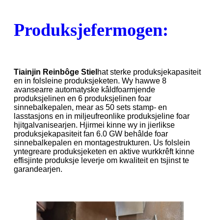
Produksjefermogen:
Tiainjin Reinbôge Stiel
hat sterke produksjekapasiteit
en in folsleine produksjeketen. Wy hawwe 8
avansearre automatyske kâldfoarmjende
produksjelinen en 6 produksjelinen foar
sinnebalkepalen, mear as 50 sets stamp- en
lasstasjons en in miljeufreonlike produksjeline foar
hjitgalvanisearjen. Hjirmei kinne wy ​​in jierlikse
produksjekapasiteit fan 6.0 GW behâlde foar
sinnebalkepalen en montagestrukturen. Us folslein
yntegreare produksjeketen en aktive wurkkrêft kinne
effisjinte produksje leverje om kwaliteit en tsjinst te
garandearjen.