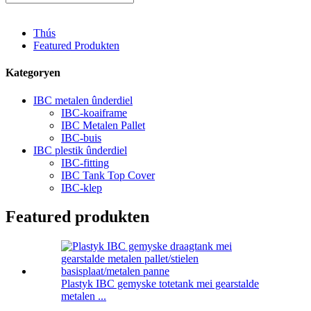
Thús
Featured Produkten
Kategoryen
IBC metalen ûnderdiel
IBC-koaiframe
IBC Metalen Pallet
IBC-buis
IBC plestik ûnderdiel
IBC-fitting
IBC Tank Top Cover
IBC-klep
Featured produkten
Plastyk IBC gemyske totetank mei gearstalde
metalen ...