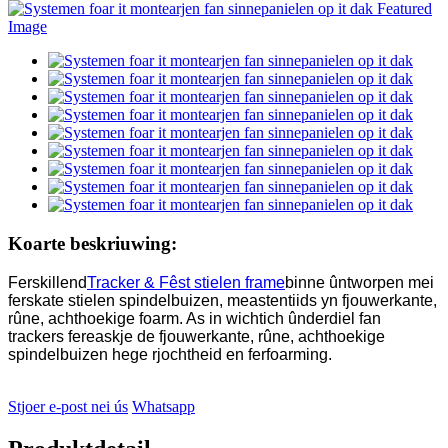
Koarte beskriuwing:
Ferskillend
Tracker & Fêst stielen frame
binne ûntworpen mei
ferskate stielen spindelbuizen, meastentiids yn fjouwerkante,
rûne, achthoekige foarm. As in wichtich ûnderdiel fan
trackers fereaskje de fjouwerkante, rûne, achthoekige
spindelbuizen hege rjochtheid en ferfoarming.
Stjoer e-post nei ús
Whatsapp