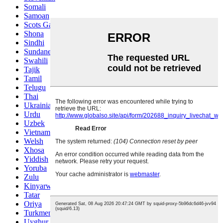
Somali
Samoan
Scots Gaelic
Shona
Sindhi
Sundanese
Swahili
Tajik
Tamil
Telugu
Thai
Ukrainian
Urdu
Uzbek
Vietnamese
Welsh
Xhosa
Yiddish
Yoruba
Zulu
Kinyarwanda
Tatar
Oriya
Turkmen
Uyghur