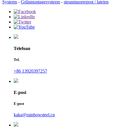
Systems
-
Grûnmontagesysteem
-
steunmuorrepost / lateien
Telefoan
Tel.
+86 13920397257
E-post
E-post
kaka@rainbowsteel.cn