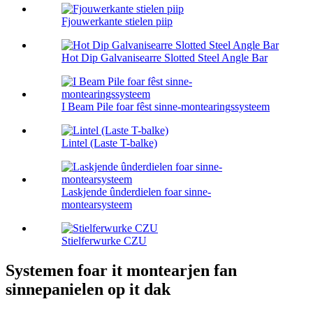
Fjouwerkante stielen piip
Hot Dip Galvanisearre Slotted Steel Angle Bar
I Beam Pile foar fêst sinne-montearingssysteem
Lintel (Laste T-balke)
Laskjende ûnderdielen foar sinne-
montearsysteem
Stielferwurke CZU
Systemen foar it montearjen fan
sinnepanielen op it dak