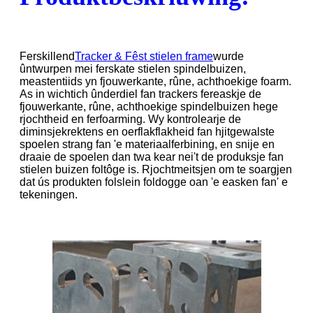
Ferskillend
Tracker & Fêst stielen frame
wurde
ûntwurpen mei ferskate stielen spindelbuizen,
meastentiids yn fjouwerkante, rûne, achthoekige foarm.
As in wichtich ûnderdiel fan trackers fereaskje de
fjouwerkante, rûne, achthoekige spindelbuizen hege
rjochtheid en ferfoarming. Wy kontrolearje de
diminsjekrektens en oerflakflakheid fan hjitgewalste
spoelen strang fan 'e materiaalferbining, en snije en
draaie de spoelen dan twa kear nei't de produksje fan
stielen buizen foltôge is. Rjochtmeitsjen om te soargjen
dat ús produkten folslein foldogge oan 'e easken fan' e
tekeningen.