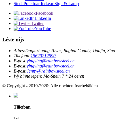
Steel Pole foar ferkear Sign & Lamp
Facebook
LinkedIn
Twitter
YouTube
Lêste nijs
Adres:
Daqiuzhuang Town, Jinghai County, Tianjin, Sina
Tillefoan:
15620212590
E-post:
yingying@rainbowsteel.cn
E-post:
yingying@rainbowsteel.cn
E-post:
Jenny@rainbowsteel.cn
Wy binne iepen: Mo-Snein 7 * 24 oeren
© Copyright - 2010-2020: Alle rjochten foarbehâlden.
Tillefoan
Tel