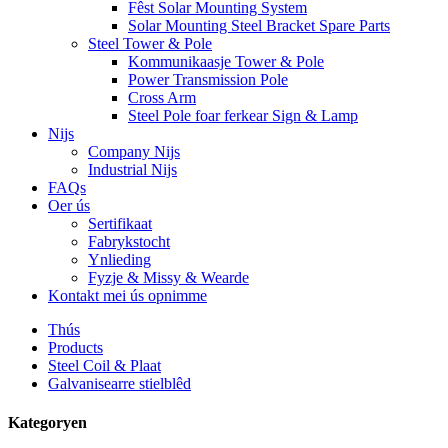
Fêst Solar Mounting System
Solar Mounting Steel Bracket Spare Parts
Steel Tower & Pole
Kommunikaasje Tower & Pole
Power Transmission Pole
Cross Arm
Steel Pole foar ferkear Sign & Lamp
Nijs
Company Nijs
Industrial Nijs
FAQs
Oer ús
Sertifikaat
Fabrykstocht
Ynlieding
Fyzje & Missy & Wearde
Kontakt mei ús opnimme
Thús
Products
Steel Coil & Plaat
Galvanisearre stielblêd
Kategoryen