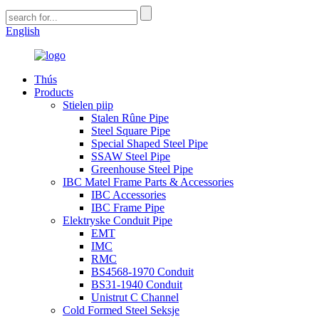
English
Thús
Products
Stielen piip
Stalen Rûne Pipe
Steel Square Pipe
Special Shaped Steel Pipe
SSAW Steel Pipe
Greenhouse Steel Pipe
IBC Matel Frame Parts & Accessories
IBC Accessories
IBC Frame Pipe
Elektryske Conduit Pipe
EMT
IMC
RMC
BS4568-1970 Conduit
BS31-1940 Conduit
Unistrut C Channel
Cold Formed Steel Seksje