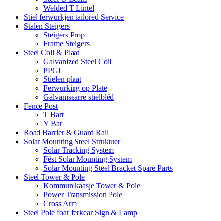
Welded T Lintel
Stiel ferwurkjen tailored Service
Stalen Steigers
Steigers Prop
Frame Steigers
Steel Coil & Plaat
Galvanized Steel Coil
PPGI
Stielen plaat
Ferwurking op Plate
Galvanisearre stielblêd
Fence Post
T Bart
Y Bar
Road Barrier & Guard Rail
Solar Mounting Steel Struktuer
Solar Tracking System
Fêst Solar Mounting System
Solar Mounting Steel Bracket Spare Parts
Steel Tower & Pole
Kommunikaasje Tower & Pole
Power Transmission Pole
Cross Arm
Steel Pole foar ferkear Sign & Lamp