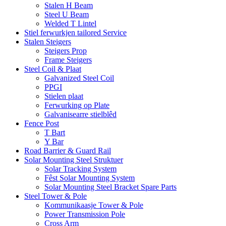
Stalen H Beam
Steel U Beam
Welded T Lintel
Stiel ferwurkjen tailored Service
Stalen Steigers
Steigers Prop
Frame Steigers
Steel Coil & Plaat
Galvanized Steel Coil
PPGI
Stielen plaat
Ferwurking op Plate
Galvanisearre stielblêd
Fence Post
T Bart
Y Bar
Road Barrier & Guard Rail
Solar Mounting Steel Struktuer
Solar Tracking System
Fêst Solar Mounting System
Solar Mounting Steel Bracket Spare Parts
Steel Tower & Pole
Kommunikaasje Tower & Pole
Power Transmission Pole
Cross Arm