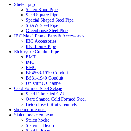
Stielen piip
Stalen Rûne Pipe
Steel Square Pipe
Special Shaped Steel Pipe
SSAW Steel Pipe
Greenhouse Steel Pipe
IBC Matel Frame Parts & Accessories
IBC Accessories
IBC Frame Pipe
Elektryske Conduit Pipe
EMT
IMC
RMC
BS4568-1970 Conduit
BS31-1940 Conduit
Unistrut C Channel
Cold Formed Steel Seksje
Steel Fabricated CZU
Oare Shaped Cold Formed Steel
Beton Insert Strut Channels
stipe muorre post
Stalen hoeke en beam
Stalen hoeke
Stalen H Beam
Steel U Beam