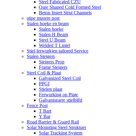
Steel Fabricated CZU
Oare Shaped Cold Formed Steel
Beton Insert Strut Channels
stipe muorre post
Stalen hoeke en beam
Stalen hoeke
Stalen H Beam
Steel U Beam
Welded T Lintel
Stiel ferwurkjen tailored Service
Stalen Steigers
Steigers Prop
Frame Steigers
Steel Coil & Plaat
Galvanized Steel Coil
PPGI
Stielen plaat
Ferwurking op Plate
Galvanisearre stielblêd
Fence Post
T Bart
Y Bar
Road Barrier & Guard Rail
Solar Mounting Steel Struktuer
Solar Tracking System