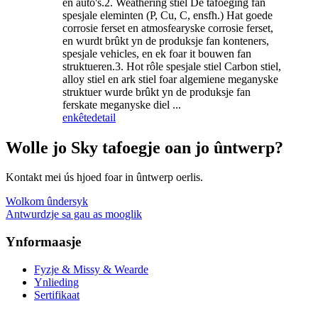
en auto's.2. Weathering stiel De tafoeging fan
spesjale eleminten (P, Cu, C, ensfh.) Hat goede
corrosie ferset en atmosfearyske corrosie ferset,
en wurdt brûkt yn de produksje fan konteners,
spesjale vehicles, en ek foar it bouwen fan
struktueren.3. Hot rôle spesjale stiel Carbon stiel,
alloy stiel en ark stiel foar algemiene meganyske
struktuer wurde brûkt yn de produksje fan
ferskate meganyske diel ...
enkête
detail
Wolle jo Sky tafoegje oan jo ûntwerp?
Kontakt mei ús hjoed foar in ûntwerp oerlis.
Wolkom ûndersyk
Antwurdzje sa gau as mooglik
Ynformaasje
Fyzje & Missy & Wearde
Ynlieding
Sertifikaat