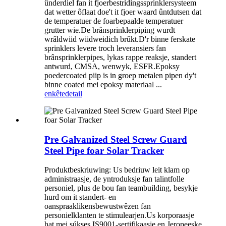
ûnderdiel fan it fjoerbestridingssprinklersysteem
dat wetter ôflaat doe't it fjoer waard ûntdutsen dat
de temperatuer de foarbepaalde temperatuer
grutter wie.De brânsprinklerpiping wurdt
wrâldwiid wiidweidich brûkt.D'r binne ferskate
sprinklers levere troch leveransiers fan
brânsprinklerpipes, lykas rappe reaksje, standert
antwurd, CMSA, wenwyk, ESFR.Epoksy
poedercoated piip is in groep metalen pipen dy't
binne coated mei epoksy materiaal ...
enkête
detail
Pre Galvanized Steel Screw Guard
Steel Pipe foar Solar Tracker
Produktbeskriuwing: Us bedriuw leit klam op
administraasje, de yntroduksje fan talintfolle
personiel, plus de bou fan teambuilding, besykje
hurd om it standert- en
oanspraaklikensbewustwêzen fan
personielklanten te stimulearjen.Us korporaasje
hat mei súkses IS9001-sertifikaasje en Jeropeeske