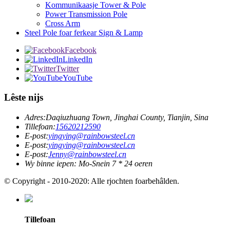
Kommunikaasje Tower & Pole
Power Transmission Pole
Cross Arm
Steel Pole foar ferkear Sign & Lamp
Facebook
LinkedIn
Twitter
YouTube
Lêste nijs
Adres:
Daqiuzhuang Town, Jinghai County, Tianjin, Sina
Tillefoan:
15620212590
E-post:
yingying@rainbowsteel.cn
E-post:
yingying@rainbowsteel.cn
E-post:
Jenny@rainbowsteel.cn
Wy binne iepen: Mo-Snein 7 * 24 oeren
© Copyright - 2010-2020: Alle rjochten foarbehâlden.
Tillefoan