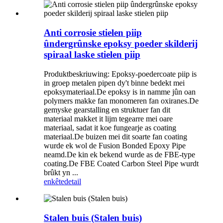
Anti corrosie stielen piip
ûndergrûnske epoksy poeder skilderij
spiraal laske stielen piip
Produktbeskriuwing: Epoksy-poedercoate piip is
in groep metalen pipen dy't binne bedekt mei
epoksymateriaal.De epoksy is in namme jûn oan
polymers makke fan monomeren fan oxiranes.De
gemyske gearstalling en struktuer fan dit
materiaal makket it lijm tegearre mei oare
materiaal, sadat it koe fungearje as coating
materiaal.De buizen mei dit soarte fan coating
wurde ek wol de Fusion Bonded Epoxy Pipe
neamd.De kin ek bekend wurde as de FBE-type
coating.De FBE Coated Carbon Steel Pipe wurdt
brûkt yn ...
enkête
detail
Stalen buis (Stalen buis)