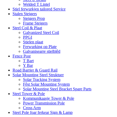
Welded T Lintel
Stiel ferwurkjen tailored Service
Stalen Steigers
Steigers Prop
Frame Steigers
Steel Coil & Plaat
Galvanized Steel Coil
PPGI
Stielen plaat
Ferwurking op Plate
Galvanisearre stielblêd
Fence Post
T Bart
Y Bar
Road Barrier & Guard Rail
Solar Mounting Steel Struktuer
Solar Tracking System
Fêst Solar Mounting System
Solar Mounting Steel Bracket Spare Parts
Steel Tower & Pole
Kommunikaasje Tower & Pole
Power Transmission Pole
Cross Arm
Steel Pole foar ferkear Sign & Lamp