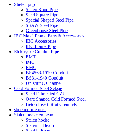
Stielen piip
Stalen Rûne Pipe
Steel Square Pipe
Special Shaped Steel Pipe
SSAW Steel Pipe
Greenhouse Steel Pipe
IBC Matel Frame Parts & Accessories
IBC Accessories
IBC Frame Pipe
Elektryske Conduit Pipe
EMT
IMC
RMC
BS4568-1970 Conduit
BS31-1940 Conduit
Unistrut C Channel
Cold Formed Steel Seksje
Steel Fabricated CZU
Oare Shaped Cold Formed Steel
Beton Insert Strut Channels
stipe muorre post
Stalen hoeke en beam
Stalen hoeke
Stalen H Beam
Steel U Beam