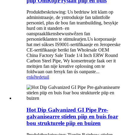
piip OmRopFryslan piip en buis
Produktbeskriuwing: Us bedriuw leit klam op
administraasje, de yntroduksje fan talintfolle
personiel, plus de bou fan teambuilding, besykje
hurd om it standert- en
oanspraaklikensbewustwêzen fan
personielklanten te stimulearjen.Us korporaasje
hat mei súkses IS9001-sertifikaasje en Jeropeeske
CE-sertifikaasje berikt fan Wholesale OEM
China Factory Sale Trade 1/4 Inch ERW Round
Carbon Steel Pipe, Wy konsertrearje faak oer it
meitsjen fan nije kreative oplossing om te
foldwaan oan fersyk fan ús oanpaste...
enkête
detail
Hot Dip Galvanized GI Pipe Pre-
galvanisearre stielen piip en buis foar
bou strukturele piip en buizen
Produktbeskriuwing: Tianjin Rainbow stielen