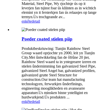
Material, Steel Pipe, Wy rjochtsje ús op it
leverjen fan tsjinst foar ús kliïnten as in wichtich
elemint yn it fersterkjen fan ús relaasjes op lange
termyn.Us trochgeande av...
enkête
detail
Poeder coated stielen piip
Produktbeskriuwing: Tianjin Rainbow Steel
Group waard oprjochte yn 2000, leit yn Tianjin
City.Mei ûntwikkeling fan de ôfrûne 20 jier,
Rainbow Steel waard ta in yntegrearre izeren en
stielen ûndernimming fan galvanized Steel Pipe,
galvanized Steel Angel bar, galvanized profilen,
galvanized grutte Steel Structure for
construction.Our team hat manufacturing
technologyen, ferwurkjen ûnderfinings,
engineering mooglikheden en avansearre
apparatuer.Us minsken binne yntelligint en
hurdwurkjend.Ús produkten ...
enkête
detail