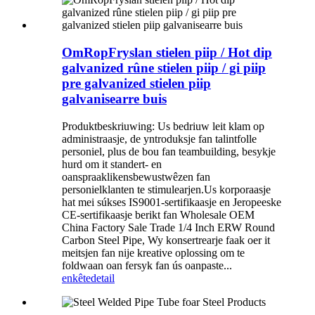
OmRopFryslan stielen piip / Hot dip
galvanized rûne stielen piip / gi piip
pre galvanized stielen piip
galvanisearre buis
Produktbeskriuwing: Us bedriuw leit klam op
administraasje, de yntroduksje fan talintfolle
personiel, plus de bou fan teambuilding, besykje
hurd om it standert- en
oanspraaklikensbewustwêzen fan
personielklanten te stimulearjen.Us korporaasje
hat mei súkses IS9001-sertifikaasje en Jeropeeske
CE-sertifikaasje berikt fan Wholesale OEM
China Factory Sale Trade 1/4 Inch ERW Round
Carbon Steel Pipe, Wy konsertrearje faak oer it
meitsjen fan nije kreative oplossing om te
foldwaan oan fersyk fan ús oanpaste...
enkête
detail