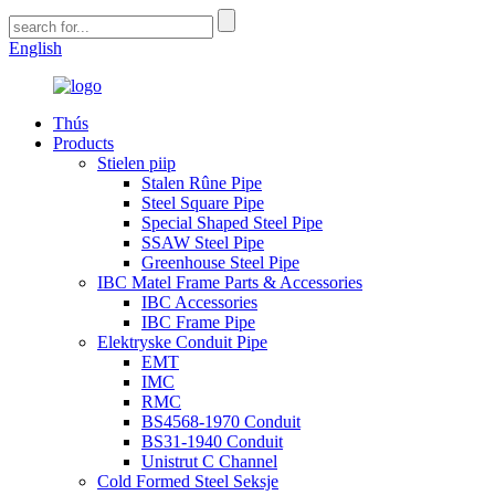
English
Thús
Products
Stielen piip
Stalen Rûne Pipe
Steel Square Pipe
Special Shaped Steel Pipe
SSAW Steel Pipe
Greenhouse Steel Pipe
IBC Matel Frame Parts & Accessories
IBC Accessories
IBC Frame Pipe
Elektryske Conduit Pipe
EMT
IMC
RMC
BS4568-1970 Conduit
BS31-1940 Conduit
Unistrut C Channel
Cold Formed Steel Seksje