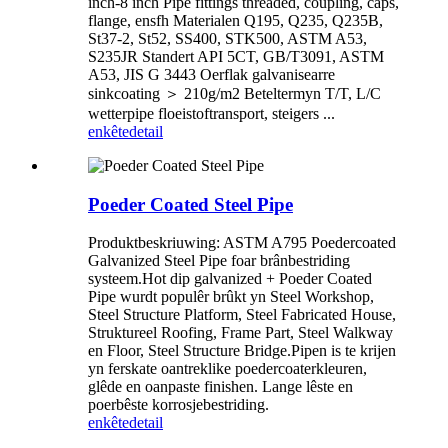
inch-8 inch Pipe fittings threaded, coupling, caps,
flange, ensfh Materialen Q195, Q235, Q235B,
St37-2, St52, SS400, STK500, ASTM A53,
S235JR Standert API 5CT, GB/T3091, ASTM
A53, JIS G 3443 Oerflak galvanisearre
sinkcoating ＞ 210g/m2 Beteltermyn T/T, L/C
wetterpipe floeistoftransport, steigers ...
enkête
detail
Poeder Coated Steel Pipe
Produktbeskriuwing: ASTM A795 Poedercoated
Galvanized Steel Pipe foar brânbestriding
systeem.Hot dip galvanized + Poeder Coated
Pipe wurdt populêr brûkt yn Steel Workshop,
Steel Structure Platform, Steel Fabricated House,
Struktureel Roofing, Frame Part, Steel Walkway
en Floor, Steel Structure Bridge.Pipen is te krijen
yn ferskate oantreklike poedercoaterkleuren,
glêde en oanpaste finishen. Lange lêste en
poerbêste korrosjebestriding.
enkête
detail