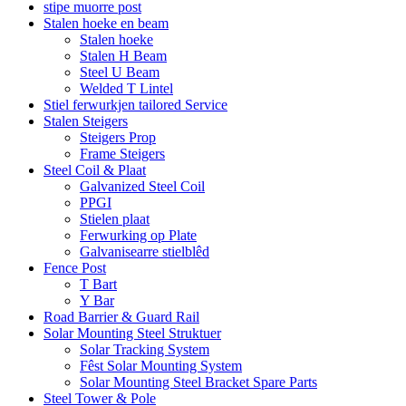
stipe muorre post
Stalen hoeke en beam
Stalen hoeke
Stalen H Beam
Steel U Beam
Welded T Lintel
Stiel ferwurkjen tailored Service
Stalen Steigers
Steigers Prop
Frame Steigers
Steel Coil & Plaat
Galvanized Steel Coil
PPGI
Stielen plaat
Ferwurking op Plate
Galvanisearre stielblêd
Fence Post
T Bart
Y Bar
Road Barrier & Guard Rail
Solar Mounting Steel Struktuer
Solar Tracking System
Fêst Solar Mounting System
Solar Mounting Steel Bracket Spare Parts
Steel Tower & Pole