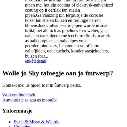
pipen mei hot dip coating of elektrysk-galvanized
coating op it oerflak fan stielen
pipen.Galvanizing kin fergrutsje de corrosie
ferset fan stielen buizen en ferlingje harren
libbensdoer.Galvanisearre pipen wurde in soad
brûkt, net allinich as pipelines foar wetter, gas,
oalje en oare algemiene leechdrukfluids, mar ek
as oaljeputpipes en oaljepipes yn 'e
petroleumindustry, benammen yn offshore
oaljefjilden, oaljekachels, kondensaasjekoelers,
buizen foar...
enkête
detail
Wolle jo Sky tafoegje oan jo ûntwerp?
Kontakt mei ús hjoed foar in ûntwerp oerlis.
Wolkom ûndersyk
Antwurdzje sa gau as mooglik
Ynformaasje
Fyzje & Missy & Wearde
Ynlieding