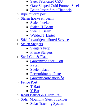
Steel Fabricated CZU
Oare Shaped Cold Formed Steel
Beton Insert Strut Channels
stipe muorre post
Stalen hoeke en beam
Stalen hoeke
Stalen H Beam
Steel U Beam
Welded T Lintel
Stiel ferwurkjen tailored Service
Stalen Steigers
Steigers Prop
Frame Steigers
Steel Coil & Plaat
Galvanized Steel Coil
PPGI
Stielen plaat
Ferwurking op Plate
Galvanisearre stielblêd
Fence Post
T Bart
Y Bar
Road Barrier & Guard Rail
Solar Mounting Steel Struktuer
Solar Tracking System