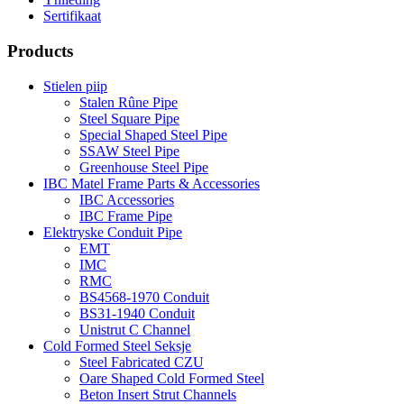
Sertifikaat
Products
Stielen piip
Stalen Rûne Pipe
Steel Square Pipe
Special Shaped Steel Pipe
SSAW Steel Pipe
Greenhouse Steel Pipe
IBC Matel Frame Parts & Accessories
IBC Accessories
IBC Frame Pipe
Elektryske Conduit Pipe
EMT
IMC
RMC
BS4568-1970 Conduit
BS31-1940 Conduit
Unistrut C Channel
Cold Formed Steel Seksje
Steel Fabricated CZU
Oare Shaped Cold Formed Steel
Beton Insert Strut Channels