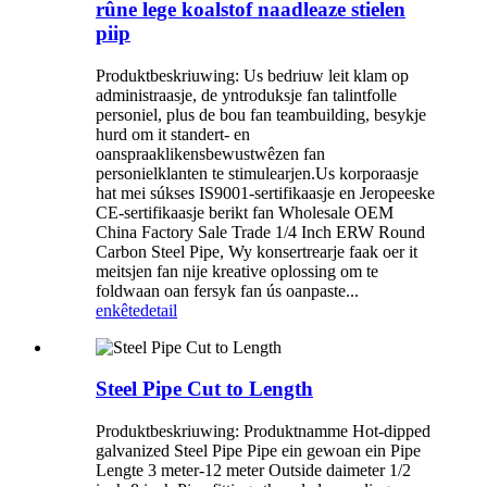
rûne lege koalstof naadleaze stielen
piip
Produktbeskriuwing: Us bedriuw leit klam op
administraasje, de yntroduksje fan talintfolle
personiel, plus de bou fan teambuilding, besykje
hurd om it standert- en
oanspraaklikensbewustwêzen fan
personielklanten te stimulearjen.Us korporaasje
hat mei súkses IS9001-sertifikaasje en Jeropeeske
CE-sertifikaasje berikt fan Wholesale OEM
China Factory Sale Trade 1/4 Inch ERW Round
Carbon Steel Pipe, Wy konsertrearje faak oer it
meitsjen fan nije kreative oplossing om te
foldwaan oan fersyk fan ús oanpaste...
enkête
detail
Steel Pipe Cut to Length
Produktbeskriuwing: Produktnamme Hot-dipped
galvanized Steel Pipe Pipe ein gewoan ein Pipe
Lengte 3 meter-12 meter Outside daimeter 1/2