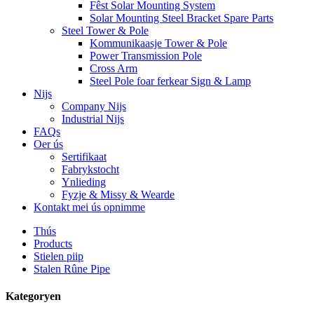
Fêst Solar Mounting System
Solar Mounting Steel Bracket Spare Parts
Steel Tower & Pole
Kommunikaasje Tower & Pole
Power Transmission Pole
Cross Arm
Steel Pole foar ferkear Sign & Lamp
Nijs
Company Nijs
Industrial Nijs
FAQs
Oer ús
Sertifikaat
Fabrykstocht
Ynlieding
Fyzje & Missy & Wearde
Kontakt mei ús opnimme
Thús
Products
Stielen piip
Stalen Rûne Pipe
Kategoryen