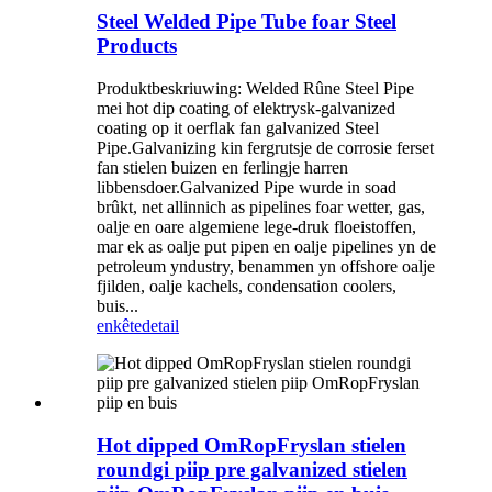
Steel Welded Pipe Tube foar Steel
Products
Produktbeskriuwing: Welded Rûne Steel Pipe
mei hot dip coating of elektrysk-galvanized
coating op it oerflak fan galvanized Steel
Pipe.Galvanizing kin fergrutsje de corrosie ferset
fan stielen buizen en ferlingje harren
libbensdoer.Galvanized Pipe wurde in soad
brûkt, net allinnich as pipelines foar wetter, gas,
oalje en oare algemiene lege-druk floeistoffen,
mar ek as oalje put pipen en oalje pipelines yn de
petroleum yndustry, benammen yn offshore oalje
fjilden, oalje kachels, condensation coolers,
buis...
enkête
detail
Hot dipped OmRopFryslan stielen
roundgi piip pre galvanized stielen