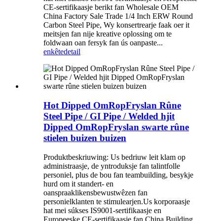
CE-sertifikaasje berikt fan Wholesale OEM
China Factory Sale Trade 1/4 Inch ERW Round
Carbon Steel Pipe, Wy konsertrearje faak oer it
meitsjen fan nije kreative oplossing om te
foldwaan oan fersyk fan ús oanpaste...
enkête
detail
Hot Dipped OmRopFryslan Rûne
Steel Pipe / GI Pipe / Welded hjit
Dipped OmRopFryslan swarte rûne
stielen buizen buizen
Produktbeskriuwing: Us bedriuw leit klam op
administraasje, de yntroduksje fan talintfolle
personiel, plus de bou fan teambuilding, besykje
hurd om it standert- en
oanspraaklikensbewustwêzen fan
personielklanten te stimulearjen.Us korporaasje
hat mei súkses IS9001-sertifikaasje en
Europeeske CE-sertifikaasje fan China Building