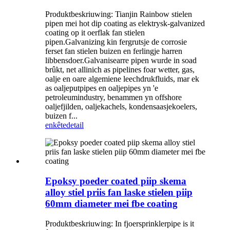
Produktbeskriuwing: Tianjin Rainbow stielen
pipen mei hot dip coating as elektrysk-galvanized
coating op it oerflak fan stielen
pipen.Galvanizing kin fergrutsje de corrosie
ferset fan stielen buizen en ferlingje harren
libbensdoer.Galvanisearre pipen wurde in soad
brûkt, net allinich as pipelines foar wetter, gas,
oalje en oare algemiene leechdrukfluids, mar ek
as oaljeputpipes en oaljepipes yn 'e
petroleumindustry, benammen yn offshore
oaljefjilden, oaljekachels, kondensaasjekoelers,
buizen f...
enkête
detail
Epoksy poeder coated piip skema
alloy stiel priis fan laske stielen piip
60mm diameter mei fbe coating
Produktbeskriuwing: In fjoersprinklerpipe is it