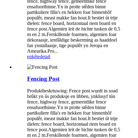
fence, highway fence, gemeentlike fence
ensafuorthinne.Yn in protte stêden binne
partikuliere filla's en hekken foar binnenhôf
populêr, meast makke fan hout.It bestiet út trije
dielen: fence board, horizontaal riem board en
fence post.Algemien leit de hichte tusken de 0,5
m en 2 m.Ferskillende foarmen, algemien foar
dekoraasje, ienfâldige beskerming as haaddoel
fan ynstallaasje, tige populêr yn Jeropa en
Amearika.Pro...
enkête
detail
Fencing Post
Produktbeskriuwing: Fence post wurdt in soad
brûkt yn ús produksje en libben, ynklusyf tún
fence, highway fence, gemeentlike fence
ensafuorthinne.Yn in protte stêden binne
partikuliere filla's en hekken foar binnenhôf
populêr, meast makke fan hout.It bestiet út trije
dielen: fence board, horizontaal riem board en
fence post.Algemien leit de hichte tusken de 0,5
m en 2 m.Ferskillende foarmen, algemien foar