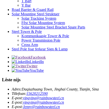
T Bart
Y Bar
Road Barrier & Guard Rail
Solar Mounting Steel Struktuer
Solar Tracking System
Fêst Solar Mounting System
Solar Mounting Steel Bracket Spare Parts
Steel Tower & Pole
Kommunikaasje Tower & Pole
Power Transmission Pole
Cross Arm
Steel Pole foar ferkear Sign & Lamp
Facebook
LinkedIn
Twitter
YouTube
Lêste nijs
Adres:
Daqiuzhuang Town, Jinghai County, Tianjin, Sina
Tillefoan:
15620212590
E-post:
yingying@rainbowsteel.cn
E-post:
yingying@rainbowsteel.cn
E-post:
Jenny@rainbowsteel.cn