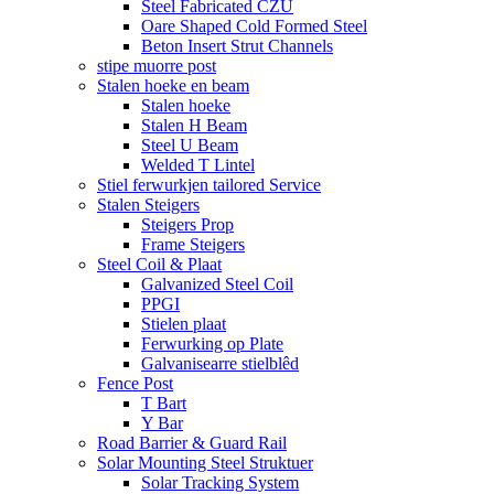
Steel Fabricated CZU
Oare Shaped Cold Formed Steel
Beton Insert Strut Channels
stipe muorre post
Stalen hoeke en beam
Stalen hoeke
Stalen H Beam
Steel U Beam
Welded T Lintel
Stiel ferwurkjen tailored Service
Stalen Steigers
Steigers Prop
Frame Steigers
Steel Coil & Plaat
Galvanized Steel Coil
PPGI
Stielen plaat
Ferwurking op Plate
Galvanisearre stielblêd
Fence Post
T Bart
Y Bar
Road Barrier & Guard Rail
Solar Mounting Steel Struktuer
Solar Tracking System