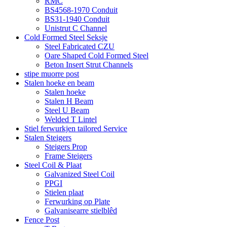
RMC
BS4568-1970 Conduit
BS31-1940 Conduit
Unistrut C Channel
Cold Formed Steel Seksje
Steel Fabricated CZU
Oare Shaped Cold Formed Steel
Beton Insert Strut Channels
stipe muorre post
Stalen hoeke en beam
Stalen hoeke
Stalen H Beam
Steel U Beam
Welded T Lintel
Stiel ferwurkjen tailored Service
Stalen Steigers
Steigers Prop
Frame Steigers
Steel Coil & Plaat
Galvanized Steel Coil
PPGI
Stielen plaat
Ferwurking op Plate
Galvanisearre stielblêd
Fence Post