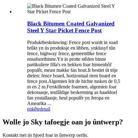
Black Bitumen Coated Galvanized
Steel Y Star Picket Fence Post
Produktbeskriuwing: Fence post wurdt in soad
brûkt yn ús produksje en libben, ynklusyf tún
fence, highway fence, gemeentlike fence
ensafuorthinne.Yn in protte stêden binne
partikuliere filla's en hekken foar binnenhôf
populêr, meast makke fan hout.It bestiet út trije
dielen: fence board, horizontaal riem board en
fence post.Algemien leit de hichte tusken de 0,5
m en 2 m.Ferskillende foarmen, algemien foar
dekoraasje, ienfâldige beskerming as haaddoel
fan ynstallaasje, heul populêr yn Jeropa en
Amearika ...
enkête
detail
Wolle jo Sky tafoegje oan jo ûntwerp?
Kontakt mei ús hjoed foar in ûntwerp oerlis.