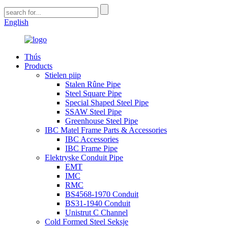
English
Thús
Products
Stielen piip
Stalen Rûne Pipe
Steel Square Pipe
Special Shaped Steel Pipe
SSAW Steel Pipe
Greenhouse Steel Pipe
IBC Matel Frame Parts & Accessories
IBC Accessories
IBC Frame Pipe
Elektryske Conduit Pipe
EMT
IMC
RMC
BS4568-1970 Conduit
BS31-1940 Conduit
Unistrut C Channel
Cold Formed Steel Seksje