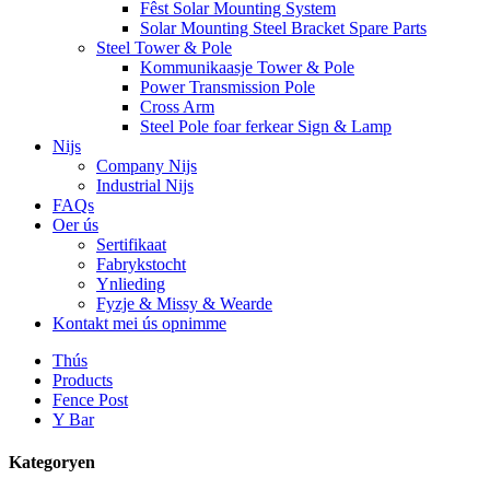
Fêst Solar Mounting System
Solar Mounting Steel Bracket Spare Parts
Steel Tower & Pole
Kommunikaasje Tower & Pole
Power Transmission Pole
Cross Arm
Steel Pole foar ferkear Sign & Lamp
Nijs
Company Nijs
Industrial Nijs
FAQs
Oer ús
Sertifikaat
Fabrykstocht
Ynlieding
Fyzje & Missy & Wearde
Kontakt mei ús opnimme
Thús
Products
Fence Post
Y Bar
Kategoryen