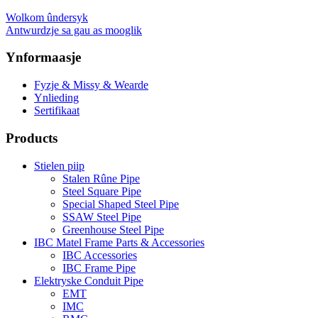
Wolkom ûndersyk
Antwurdzje sa gau as mooglik
Ynformaasje
Fyzje & Missy & Wearde
Ynlieding
Sertifikaat
Products
Stielen piip
Stalen Rûne Pipe
Steel Square Pipe
Special Shaped Steel Pipe
SSAW Steel Pipe
Greenhouse Steel Pipe
IBC Matel Frame Parts & Accessories
IBC Accessories
IBC Frame Pipe
Elektryske Conduit Pipe
EMT
IMC