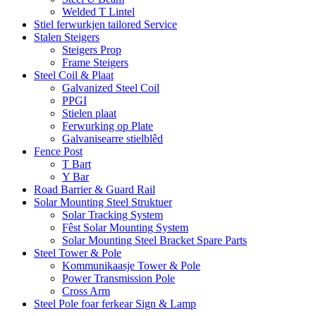
Welded T Lintel
Stiel ferwurkjen tailored Service
Stalen Steigers
Steigers Prop
Frame Steigers
Steel Coil & Plaat
Galvanized Steel Coil
PPGI
Stielen plaat
Ferwurking op Plate
Galvanisearre stielblêd
Fence Post
T Bart
Y Bar
Road Barrier & Guard Rail
Solar Mounting Steel Struktuer
Solar Tracking System
Fêst Solar Mounting System
Solar Mounting Steel Bracket Spare Parts
Steel Tower & Pole
Kommunikaasje Tower & Pole
Power Transmission Pole
Cross Arm
Steel Pole foar ferkear Sign & Lamp