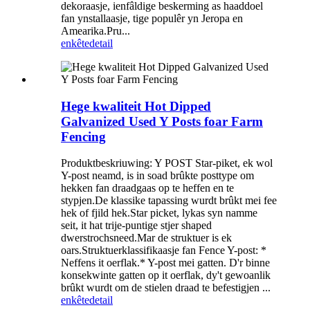
dekoraasje, ienfâldige beskerming as haaddoel
fan ynstallaasje, tige populêr yn Jeropa en
Amearika.Pru...
enkête
detail
Hege kwaliteit Hot Dipped
Galvanized Used Y Posts foar Farm
Fencing
Produktbeskriuwing: Y POST Star-piket, ek wol
Y-post neamd, is in soad brûkte posttype om
hekken fan draadgaas op te heffen en te
stypjen.De klassike tapassing wurdt brûkt mei fee
hek of fjild hek.Star picket, lykas syn namme
seit, it hat trije-puntige stjer shaped
dwerstrochsneed.Mar de struktuer is ek
oars.Struktuerklassifikaasje fan Fence Y-post: *
Neffens it oerflak.* Y-post mei gatten. D'r binne
konsekwinte gatten op it oerflak, dy't gewoanlik
brûkt wurdt om de stielen draad te befestigjen ...
enkête
detail