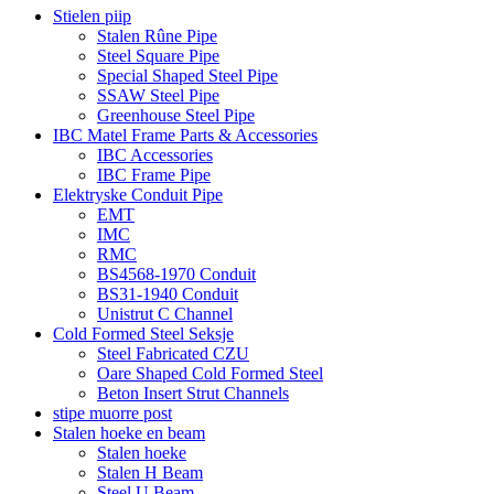
Stielen piip
Stalen Rûne Pipe
Steel Square Pipe
Special Shaped Steel Pipe
SSAW Steel Pipe
Greenhouse Steel Pipe
IBC Matel Frame Parts & Accessories
IBC Accessories
IBC Frame Pipe
Elektryske Conduit Pipe
EMT
IMC
RMC
BS4568-1970 Conduit
BS31-1940 Conduit
Unistrut C Channel
Cold Formed Steel Seksje
Steel Fabricated CZU
Oare Shaped Cold Formed Steel
Beton Insert Strut Channels
stipe muorre post
Stalen hoeke en beam
Stalen hoeke
Stalen H Beam
Steel U Beam