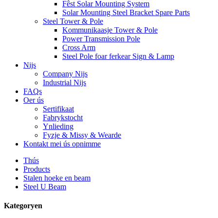
Fêst Solar Mounting System
Solar Mounting Steel Bracket Spare Parts
Steel Tower & Pole
Kommunikaasje Tower & Pole
Power Transmission Pole
Cross Arm
Steel Pole foar ferkear Sign & Lamp
Nijs
Company Nijs
Industrial Nijs
FAQs
Oer ús
Sertifikaat
Fabrykstocht
Ynlieding
Fyzje & Missy & Wearde
Kontakt mei ús opnimme
Thús
Products
Stalen hoeke en beam
Steel U Beam
Kategoryen