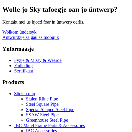
Wolle jo Sky tafoegje oan jo ûntwerp?
Kontakt mei ús hjoed foar in ûntwerp oerlis.
Wolkom ûndersyk
Antwurdzje sa gau as mooglik
Ynformaasje
Fyzje & Missy & Wearde
Ynlieding
Sertifikaat
Products
Stielen piip
Stalen Rûne Pipe
Steel Square Pipe
Special Shaped Steel Pipe
SSAW Steel Pipe
Greenhouse Steel Pipe
IBC Matel Frame Parts & Accessories
IBC Accessories