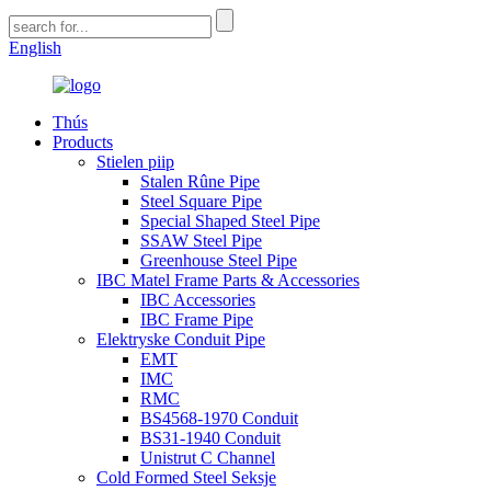
English
Thús
Products
Stielen piip
Stalen Rûne Pipe
Steel Square Pipe
Special Shaped Steel Pipe
SSAW Steel Pipe
Greenhouse Steel Pipe
IBC Matel Frame Parts & Accessories
IBC Accessories
IBC Frame Pipe
Elektryske Conduit Pipe
EMT
IMC
RMC
BS4568-1970 Conduit
BS31-1940 Conduit
Unistrut C Channel
Cold Formed Steel Seksje