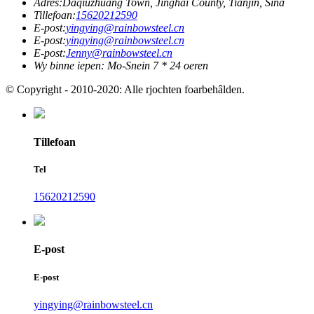
Adres:
Daqiuzhuang Town, Jinghai County, Tianjin, Sina
Tillefoan:
15620212590
E-post:
yingying@rainbowsteel.cn
E-post:
yingying@rainbowsteel.cn
E-post:
Jenny@rainbowsteel.cn
Wy binne iepen: Mo-Snein 7 * 24 oeren
© Copyright - 2010-2020: Alle rjochten foarbehâlden.
Tillefoan
Tel
15620212590
E-post
E-post
yingying@rainbowsteel.cn