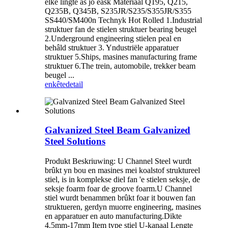
elke lingte as jo eask Materiaal Q195, Q215,
Q235B, Q345B, S235JR/S235/S355JR/S355
SS440/SM400n Technyk Hot Rolled 1.Industrial
struktuer fan de stielen struktuer bearing beugel
2.Underground engineering stielen peal en
behâld struktuer 3. Yndustriële apparatuer
struktuer 5.Ships, masines manufacturing frame
struktuer 6.The trein, automobile, trekker beam
beugel ...
enkête
detail
Galvanized Steel Beam Galvanized
Steel Solutions
Produkt Beskriuwing: U Channel Steel wurdt
brûkt yn bou en masines mei koalstof struktureel
stiel, is in komplekse diel fan 'e stielen seksje, de
seksje foarm foar de groove foarm.U Channel
stiel wurdt benammen brûkt foar it bouwen fan
struktueren, gerdyn muorre engineering, masines
en apparatuer en auto manufacturing.Dikte
4.5mm-17mm Item type stiel U-kanaal Lengte