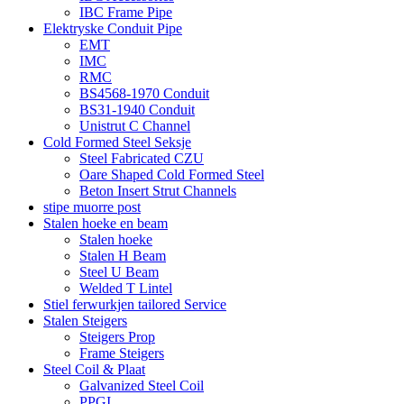
IBC Frame Pipe
Elektryske Conduit Pipe
EMT
IMC
RMC
BS4568-1970 Conduit
BS31-1940 Conduit
Unistrut C Channel
Cold Formed Steel Seksje
Steel Fabricated CZU
Oare Shaped Cold Formed Steel
Beton Insert Strut Channels
stipe muorre post
Stalen hoeke en beam
Stalen hoeke
Stalen H Beam
Steel U Beam
Welded T Lintel
Stiel ferwurkjen tailored Service
Stalen Steigers
Steigers Prop
Frame Steigers
Steel Coil & Plaat
Galvanized Steel Coil
PPGI