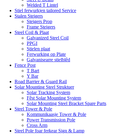
Welded T Lintel
Stiel ferwurkjen tailored Service
Stalen Steigers
Steigers Prop
Frame Steigers
Steel Coil & Plaat
Galvanized Steel Coil
PPGI
Stielen plaat
Ferwurking op Plate
Galvanisearre stielblêd
Fence Post
T Bart
Y Bar
Road Barrier & Guard Rail
Solar Mounting Steel Struktuer
Solar Tracking System
Fêst Solar Mounting System
Solar Mounting Steel Bracket Spare Parts
Steel Tower & Pole
Kommunikaasje Tower & Pole
Power Transmission Pole
Cross Arm
Steel Pole foar ferkear Sign & Lamp