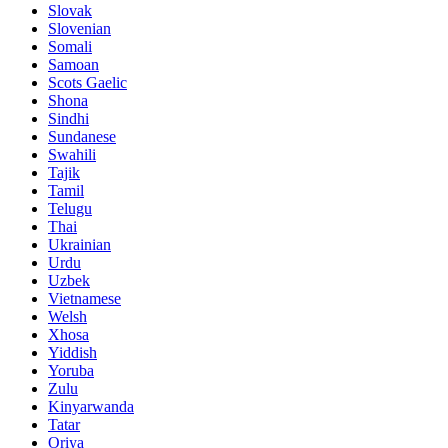
Slovak
Slovenian
Somali
Samoan
Scots Gaelic
Shona
Sindhi
Sundanese
Swahili
Tajik
Tamil
Telugu
Thai
Ukrainian
Urdu
Uzbek
Vietnamese
Welsh
Xhosa
Yiddish
Yoruba
Zulu
Kinyarwanda
Tatar
Oriya