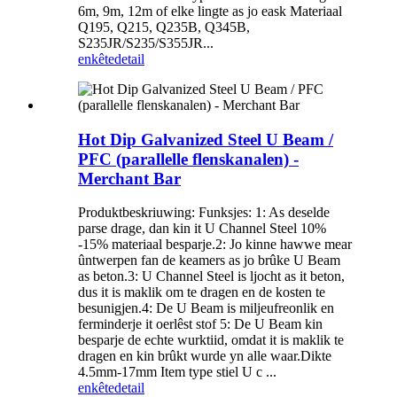
6m, 9m, 12m of elke lingte as jo eask Materiaal
Q195, Q215, Q235B, Q345B,
S235JR/S235/S355JR...
enkête
detail
Hot Dip Galvanized Steel U Beam /
PFC (parallelle flenskanalen) -
Merchant Bar
Produktbeskriuwing: Funksjes: 1: As deselde
parse drage, dan kin it U Channel Steel 10%
-15% materiaal besparje.2: Jo kinne hawwe mear
ûntwerpen fan de keamers as jo brûke U Beam
as beton.3: U Channel Steel is ljocht as it beton,
dus it is maklik om te dragen en de kosten te
besunigjen.4: De U Beam is miljeufreonlik en
ferminderje it oerlêst stof 5: De U Beam kin
besparje de echte wurktiid, omdat it is maklik te
dragen en kin brûkt wurde yn alle waar.Dikte
4.5mm-17mm Item type stiel U c ...
enkête
detail