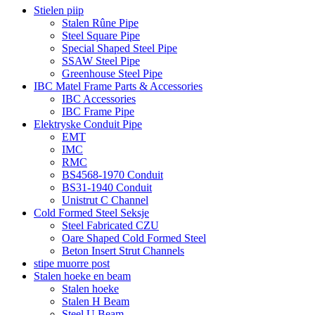
Stielen piip
Stalen Rûne Pipe
Steel Square Pipe
Special Shaped Steel Pipe
SSAW Steel Pipe
Greenhouse Steel Pipe
IBC Matel Frame Parts & Accessories
IBC Accessories
IBC Frame Pipe
Elektryske Conduit Pipe
EMT
IMC
RMC
BS4568-1970 Conduit
BS31-1940 Conduit
Unistrut C Channel
Cold Formed Steel Seksje
Steel Fabricated CZU
Oare Shaped Cold Formed Steel
Beton Insert Strut Channels
stipe muorre post
Stalen hoeke en beam
Stalen hoeke
Stalen H Beam
Steel U Beam