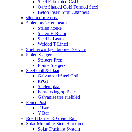
Steel Fabricated CZU
Oare Shaped Cold Formed Steel
Beton Insert Strut Channels
stipe muorre post
Stalen hoeke en beam
Stalen hoeke
Stalen H Beam
Steel U Beam
Welded T Lintel
Stiel ferwurkjen tailored Service
Stalen Steigers
Steigers Prop
Frame Steigers
Steel Coil & Plaat
Galvanized Steel Coil
PPGI
Stielen plaat
Ferwurking op Plate
Galvanisearre stielblêd
Fence Post
T Bart
Y Bar
Road Barrier & Guard Rail
Solar Mounting Steel Struktuer
Solar Tracking System