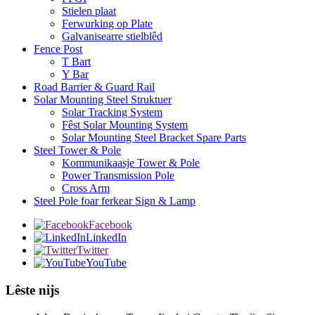
Stielen plaat
Ferwurking op Plate
Galvanisearre stielblêd
Fence Post
T Bart
Y Bar
Road Barrier & Guard Rail
Solar Mounting Steel Struktuer
Solar Tracking System
Fêst Solar Mounting System
Solar Mounting Steel Bracket Spare Parts
Steel Tower & Pole
Kommunikaasje Tower & Pole
Power Transmission Pole
Cross Arm
Steel Pole foar ferkear Sign & Lamp
Facebook
LinkedIn
Twitter
YouTube
Lêste nijs