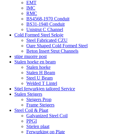
EMT
IMC
RMC
BS4568-1970 Conduit
BS31-1940 Conduit
Unistrut C Channel
Cold Formed Steel Seksje
Steel Fabricated CZU
Oare Shaped Cold Formed Steel
Beton Insert Strut Channels
stipe muorre post
Stalen hoeke en beam
Stalen hoeke
Stalen H Beam
Steel U Beam
Welded T Lintel
Stiel ferwurkjen tailored Service
Stalen Steigers
Steigers Prop
Frame Steigers
Steel Coil & Plaat
Galvanized Steel Coil
PPGI
Stielen plaat
Ferwurking op Plate