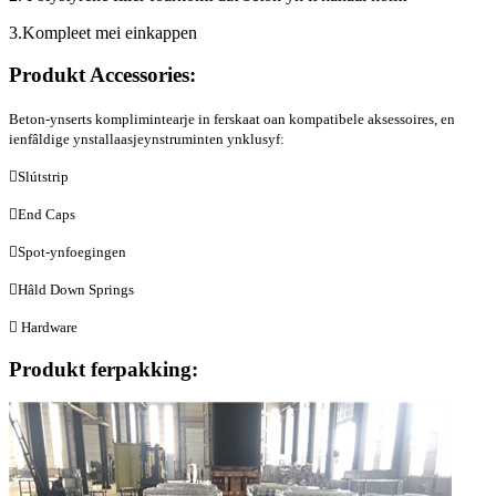
3.Kompleet mei einkappen
Produkt Accessories:
Beton-ynserts komplimintearje in ferskaat oan kompatibele aksessoires, en
ienfâldige ynstallaasjeynstruminten ynklusyf:
Slútstrip
End Caps
Spot-ynfoegingen
Hâld Down Springs
 Hardware
Produkt ferpakking: