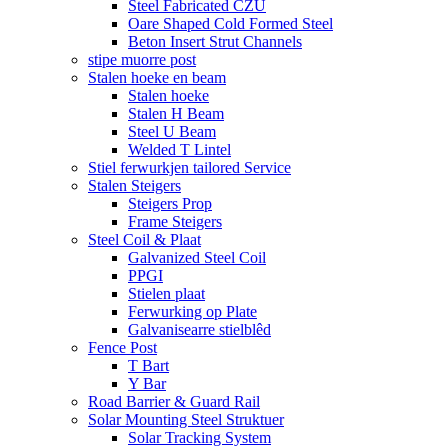
Steel Fabricated CZU
Oare Shaped Cold Formed Steel
Beton Insert Strut Channels
stipe muorre post
Stalen hoeke en beam
Stalen hoeke
Stalen H Beam
Steel U Beam
Welded T Lintel
Stiel ferwurkjen tailored Service
Stalen Steigers
Steigers Prop
Frame Steigers
Steel Coil & Plaat
Galvanized Steel Coil
PPGI
Stielen plaat
Ferwurking op Plate
Galvanisearre stielblêd
Fence Post
T Bart
Y Bar
Road Barrier & Guard Rail
Solar Mounting Steel Struktuer
Solar Tracking System