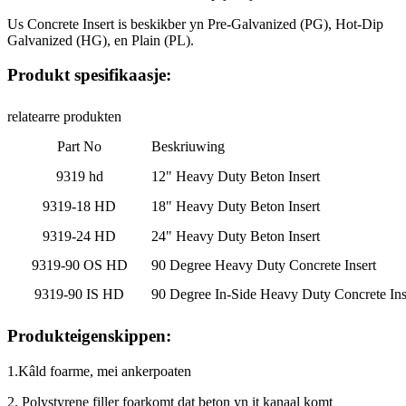
Us Concrete Insert is beskikber yn Pre-Galvanized (PG), Hot-Dip
Galvanized (HG), en Plain (PL).
Produkt spesifikaasje:
relatearre produkten
Part No
Beskriuwing
9319 hd
12" Heavy Duty Beton Insert
9319-18 HD
18" Heavy Duty Beton Insert
9319-24 HD
24" Heavy Duty Beton Insert
9319-90 OS HD
90 Degree Heavy Duty Concrete Insert
9319-90 IS HD
90 Degree In-Side Heavy Duty Concrete Ins
Produkteigenskippen:
1.Kâld foarme, mei ankerpoaten
2. Polystyrene filler foarkomt dat beton yn it kanaal komt