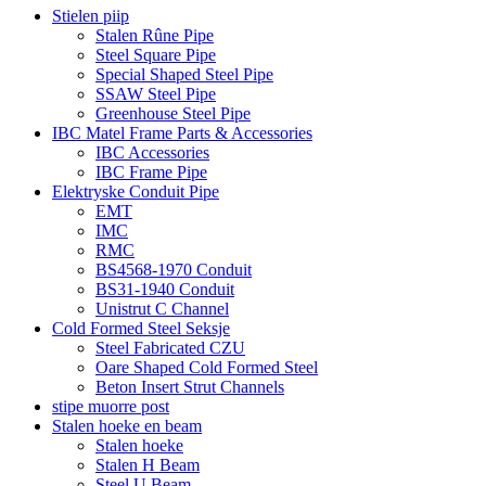
Stielen piip
Stalen Rûne Pipe
Steel Square Pipe
Special Shaped Steel Pipe
SSAW Steel Pipe
Greenhouse Steel Pipe
IBC Matel Frame Parts & Accessories
IBC Accessories
IBC Frame Pipe
Elektryske Conduit Pipe
EMT
IMC
RMC
BS4568-1970 Conduit
BS31-1940 Conduit
Unistrut C Channel
Cold Formed Steel Seksje
Steel Fabricated CZU
Oare Shaped Cold Formed Steel
Beton Insert Strut Channels
stipe muorre post
Stalen hoeke en beam
Stalen hoeke
Stalen H Beam
Steel U Beam