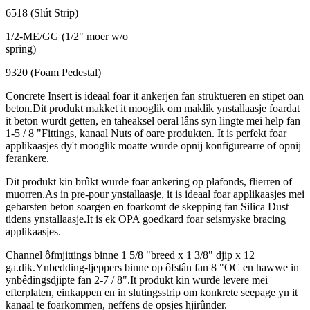
6518 (Slút Strip)
1/2-ME/GG (1/2" moer w/o
spring)
9320 (Foam Pedestal)
Concrete Insert is ideaal foar it ankerjen fan struktueren en stipet oan
beton.Dit produkt makket it mooglik om maklik ynstallaasje foardat
it beton wurdt getten, en taheaksel oeral lâns syn lingte mei help fan
1-5 / 8 "Fittings, kanaal Nuts of oare produkten. It is perfekt foar
applikaasjes dy't mooglik moatte wurde opnij konfigurearre of opnij
ferankere.
Dit produkt kin brûkt wurde foar ankering op plafonds, flierren of
muorren.As in pre-pour ynstallaasje, it is ideaal foar applikaasjes mei
gebarsten beton soargen en foarkomt de skepping fan Silica Dust
tidens ynstallaasje.It is ek OPA goedkard foar seismyske bracing
applikaasjes.
Channel ôfmjittings binne 1 5/8 "breed x 1 3/8" djip x 12
ga.dik.Ynbedding-ljeppers binne op ôfstân fan 8 "OC en hawwe in
ynbêdingsdjipte fan 2-7 / 8".It produkt kin wurde levere mei
efterplaten, einkappen en in slutingsstrip om konkrete seepage yn it
kanaal te foarkommen, neffens de opsjes hjirûnder.