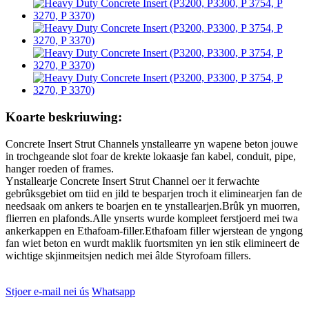
Koarte beskriuwing:
Concrete Insert Strut Channels ynstallearre yn wapene beton jouwe
in trochgeande slot foar de krekte lokaasje fan kabel, conduit, pipe,
hanger roeden of frames.
Ynstallearje Concrete Insert Strut Channel oer it ferwachte
gebrûksgebiet om tiid en jild te besparjen troch it eliminearjen fan de
needsaak om ankers te boarjen en te ynstallearjen.Brûk yn muorren,
flierren en plafonds.Alle ynserts wurde kompleet ferstjoerd mei twa
ankerkappen en Ethafoam-filler.Ethafoam filler wjerstean de yngong
fan wiet beton en wurdt maklik fuortsmiten yn ien stik elimineert de
wichtige skjinmeitsjen nedich mei âlde Styrofoam fillers.
Stjoer e-mail nei ús
Whatsapp