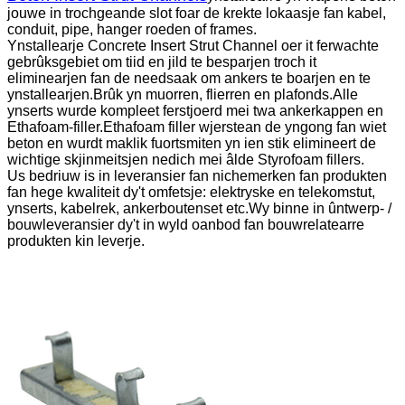
jouwe in trochgeande slot foar de krekte lokaasje fan kabel,
conduit, pipe, hanger roeden of frames.
Ynstallearje Concrete Insert Strut Channel oer it ferwachte
gebrûksgebiet om tiid en jild te besparjen troch it
eliminearjen fan de needsaak om ankers te boarjen en te
ynstallearjen.Brûk yn muorren, flierren en plafonds.Alle
ynserts wurde kompleet ferstjoerd mei twa ankerkappen en
Ethafoam-filler.Ethafoam filler wjerstean de yngong fan wiet
beton en wurdt maklik fuortsmiten yn ien stik elimineert de
wichtige skjinmeitsjen nedich mei âlde Styrofoam fillers.
Us bedriuw is in leveransier fan nichemerken fan produkten
fan hege kwaliteit dy't omfetsje: elektryske en telekomstut,
ynserts, kabelrek, ankerboutenset etc.Wy binne in ûntwerp- /
bouwleveransier dy't in wyld oanbod fan bouwrelatearre
produkten kin leverje.