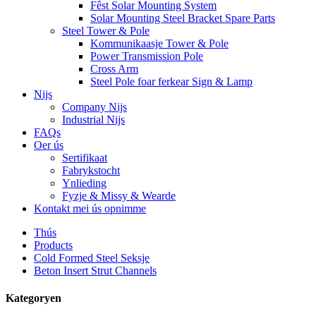
Fêst Solar Mounting System
Solar Mounting Steel Bracket Spare Parts
Steel Tower & Pole
Kommunikaasje Tower & Pole
Power Transmission Pole
Cross Arm
Steel Pole foar ferkear Sign & Lamp
Nijs
Company Nijs
Industrial Nijs
FAQs
Oer ús
Sertifikaat
Fabrykstocht
Ynlieding
Fyzje & Missy & Wearde
Kontakt mei ús opnimme
Thús
Products
Cold Formed Steel Seksje
Beton Insert Strut Channels
Kategoryen